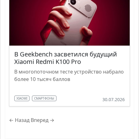
В Geekbench засветился будущий
Xiaomi Redmi K100 Pro
В многопоточном тесте устройство набрало
более 10 тысяч баллов
XIAOMI
СМАРТФОНЫ
30.07.2026
← Назад
Вперед →