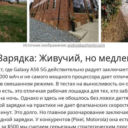
Источник изображения:
androidauthority.com
 Зарядка: Живучий, но медл
, где Galaxy A56 5G действительно радует заключает
000 мАч и не самого мощного процессора дает отлич
 в смешанном режиме. В тестах на выносливость он
о есть, это отличная рабочая лошадка для тех, кто за
на ночь. Однако и здесь не обошлось без ложки дегт
й зарядки на практике не дает флагманских скорост
инут. Это долго. Но главное разочарование заключа
ной зарядки. У конкурентов (Pixel, Motorola) она есть
 за $500 мы считаем серьезным стратегическим прос