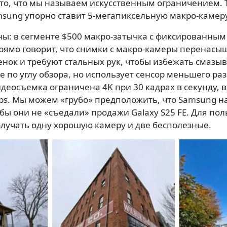
то, что мы называем искусственным ограничением. 
amsung упорно ставит 5-мегапиксельную макро-камеру
ны: в сегменте $500 макро-затычка с фиксированным
прямо говорит, что снимки с макро-камеры перенас
енок и требуют стальных рук, чтобы избежать смазы
ре по углу обзора, но использует сенсор меньшего ра
еосъемка ограничена 4K при 30 кадрах в секунду, в т
 fps. Мы можем «грубо» предположить, что Samsung 
бы они не «съедали» продажи Galaxy S25 FE. Для пол
олучать одну хорошую камеру и две бесполезные.