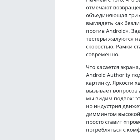
отмечают возвращен
объединяющая три о
выглядеть как безли
против Android». Зад
тестеры жалуются н
скоростью. Рамки с
современно.
Что касается экрана
Android Authority 
картинку. Яркости х
вызывает вопросов 
мы видим подвох: эт
но индустрия движе
диммингом высокой 
просто ставит «пров
потребляться с комф