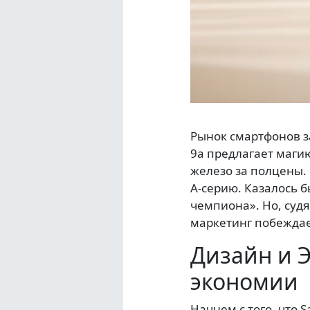
Рынок смартфонов за
9a предлагает магию
железо за полцены. 
А-серию. Казалось 
чемпиона». Но, судя
маркетинг побежда
Дизайн и Э
экономии
Начнем с того, что