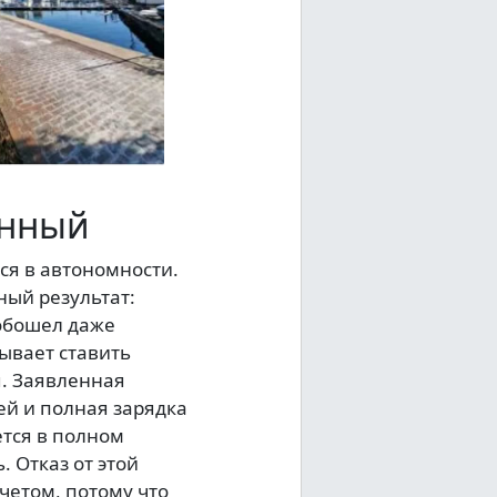
енный
ся в автономности.
ный результат:
 обошел даже
бывает ставить
я. Заявленная
ей и полная зарядка
ется в полном
. Отказ от этой
четом, потому что