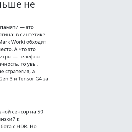
льше не
 памяти — это
тина: в синтетике
Mark Work) обходит
сто. А что это
 игры — телефон
чность, то увы.
е стратегия, а
en 3 и Tensor G4 за
вной сенсор на 50
лизкий к
бота с HDR. Но