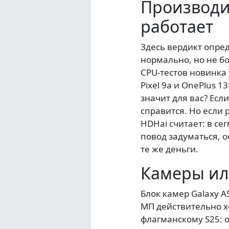
Производи
работает
Здесь вердикт опред
нормально, но не б
CPU-тестов новинка 
Pixel 9a и OnePlus 
значит для вас? Есл
справится. Но если 
HDHai считает: в се
повод задуматься, о
те же деньги.
Камеры ил
Блок камер Galaxy A
МП действительно хо
флагманскому S25: о