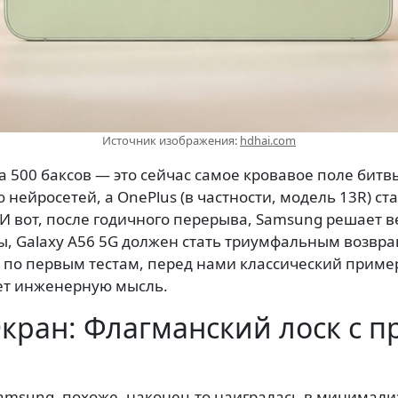
Источник изображения:
hdhai.com
 500 баксов — это сейчас самое кровавое поле битвы.
 нейросетей, а OnePlus (в частности, модель 13R) с
И вот, после годичного перерыва, Samsung решает в
бы, Galaxy A56 5G должен стать триумфальным возв
 по первым тестам, перед нами классический пример
ет инженерную мысль.
кран: Флагманский лоск с п
 Samsung, похоже, наконец-то наигралась в минимал