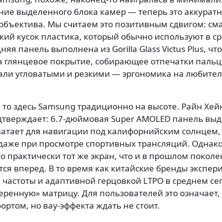
ие выделенного блока камер — теперь это аккуратн
бъектива. Мы считаем это позитивным сдвигом: см
кий кусок пластика, который обычно используют в с
няя панель выполнена из Gorilla Glass Victus Plus, чт
а глянцевое покрытие, собирающее отпечатки пальц
тали угловатыми и резкими — эргономика на любител
, то здесь Samsung традиционно на высоте. Райн Хейн
подтверждает: 6.7-дюймовая Super AMOLED панель вы
ватает для навигации под калифорнийским солнцем, 
даже при просмотре спортивных трансляций. Однако
о практически тот же экран, что и в прошлом поколе
тся вперед. В то время как китайские бренды экспе
частоты и адаптивной герцовкой LTPO в среднем се
еренную» матрицу. Для пользователей это означает, 
ортом, но вау-эффекта ждать не стоит.