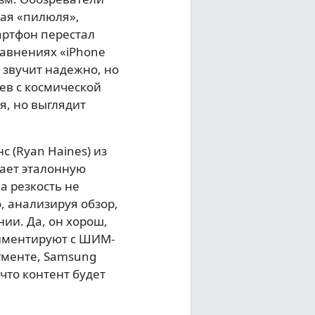
ая «пилюля»,
артфон перестал
равнениях «iPhone
о звучит надежно, но
ев с космической
я, но выглядит
с (Ryan Haines) из
дает эталонную
а резкость не
, анализируя обзор,
нии. Да, он хорош,
риментируют с ШИМ-
гменте, Samsung
что контент будет