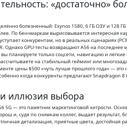
тельность: «достаточно» бо
елённо болезненный: Exynos 1580, 6 ГБ ОЗУ и 128 ГБ
олее. По бенчмаркам вырисовывается интересная кар
уступает конкурентам, но в реальных сценариях (PC
13R. Однако GPU-тесты возвращают A56 на последнее ме
и вы планируете только соцсети, навигацию и лёгкие
рассчитываете на стабильный гейминг или многозада
гменте цены $500 «чуть лучше прошлого года» — это н
собенно когда конкуренты предлагают Snapdragon 8 G
и иллюзия выбора
56 5G — это памятник маркетинговой хитрости. Осно
рош и, судя по снимкам коллег, выдает результат, б
тличная детализация, приятные цвета, достойная ра