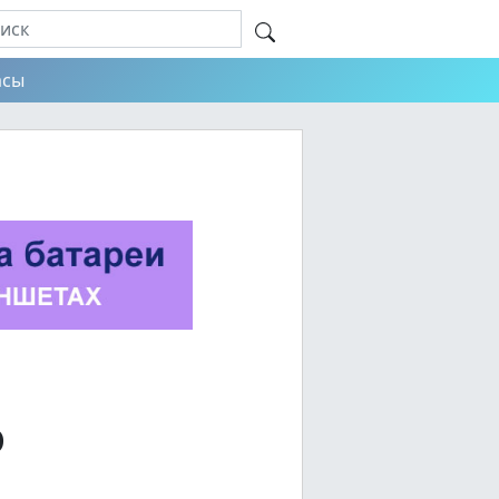
асы
о