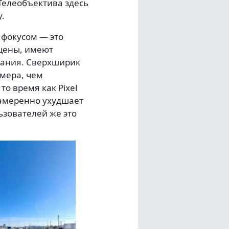
Телеобъектива здесь
.
 фокусом — это
ыщены, имеют
вания. Сверхширик
змера, чем
о время как Pixel
намеренно ухудшает
ьзователей же это