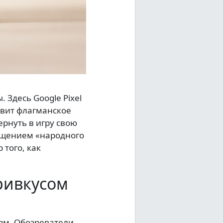
 Здесь Google Pixel
тавит флагманское
ернуть в игру свою
ращением «народного
 того, как
ривкусом
изм. Обозреватели