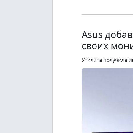
Asus доба
своих мон
Утилита получила и