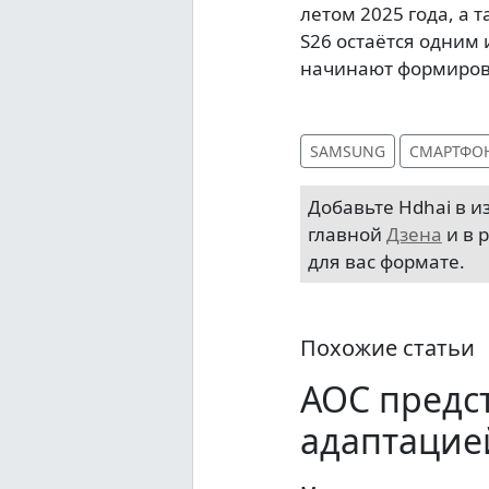
летом 2025 года, а т
S26 остаётся одним
начинают формиров
SAMSUNG
СМАРТФО
Добавьте Hdhai в 
главной
Дзена
и в 
для вас формате.
Похожие статьи
AOC предс
адаптацие