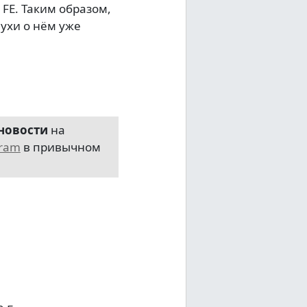
5 FE. Таким образом,
ухи о нём уже
новости
на
gram
в привычном