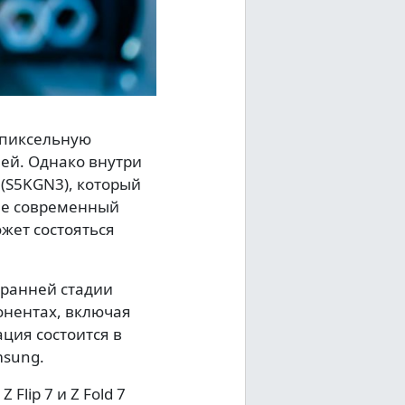
гапиксельную
ей. Однако внутри
(S5KGN3), который
лее современный
ожет состояться
 ранней стадии
онентах, включая
ция состоится в
msung.
Flip 7 и Z Fold 7