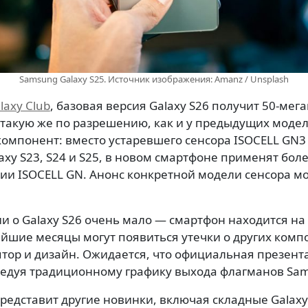
Samsung Galaxy S25. Источник изображения: Amanz / Unsplash
laxy Club
, базовая версия Galaxy S26 получит 50-ме
такую же по разрешению, как и у предыдущих модел
омпонент: вместо устаревшего сенсора ISOCELL GN3 
axy S23, S24 и S25, в новом смартфоне применят бо
рии ISOCELL GN. Анонс конкретной модели сенсора м
и о Galaxy S26 очень мало — смартфон находится на
айшие месяцы могут появиться утечки о других комп
тор и дизайн. Ожидается, что официальная презента
следуя традиционному графику выхода флагманов Sa
едставит другие новинки, включая складные Galaxy Z 