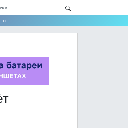
асы
ёт