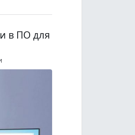
и в ПО для
И