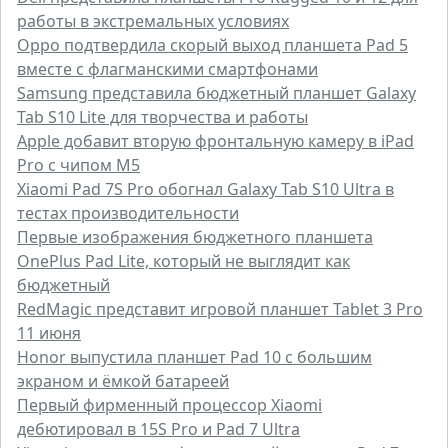
работы в экстремальных условиях
Oppo подтвердила скорый выход планшета Pad 5
вместе с флагманскими смартфонами
Samsung представила бюджетный планшет Galaxy
Tab S10 Lite для творчества и работы
Apple добавит вторую фронтальную камеру в iPad
Pro с чипом M5
Xiaomi Pad 7S Pro обогнал Galaxy Tab S10 Ultra в
тестах производительности
Первые изображения бюджетного планшета
OnePlus Pad Lite, который не выглядит как
бюджетный
RedMagic представит игровой планшет Tablet 3 Pro
11 июня
Honor выпустила планшет Pad 10 с большим
экраном и ёмкой батареей
Первый фирменный процессор Xiaomi
дебютировал в 15S Pro и Pad 7 Ultra