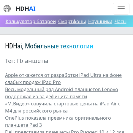
HDH
AI
Калькулятор батареи
Смартфоны
Наушники
Часы
HDHai, Мобильные технологии
Тег: Планшеты
Apple откажется от разработки iPad Ultra на фоне
слабых продаж iPad Pro
Весь модельный ряд Android-планшетов Lenovo
подорожал из-за дефицита памяти
«М.Видео» озвучила стартовые цены на iPad Air с
M4 для российского рынка
OnePlus показала преемника оригинального
планшета Pad 3
Dell представила планшеты Pro Rugged 10 и 12 для