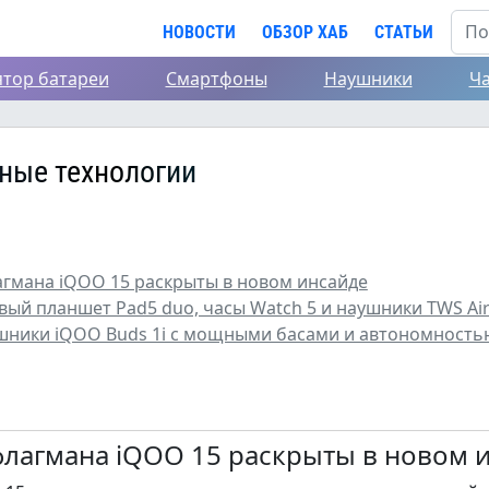
НОВОСТИ
ОБЗОР ХАБ
СТАТЬИ
ятор батареи
Смартфоны
Наушники
Ч
ные технологии
агмана iQOO 15 раскрыты в новом инсайде
ый планшет Pad5 duo, часы Watch 5 и наушники TWS Ai
ушники iQOO Buds 1i с мощными басами и автономностью
флагмана iQOO 15 раскрыты в новом 