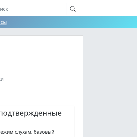
асы
хи
— подтвержденные
вежим слухам, базовый