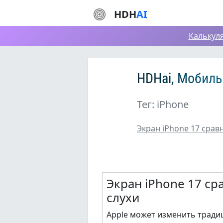
HDH
AI
Калькул
HDHai, Мобиль
Тег: iPhone
Экран iPhone 17 срав
Экран iPhone 17 ср
слухи
Apple может изменить тради