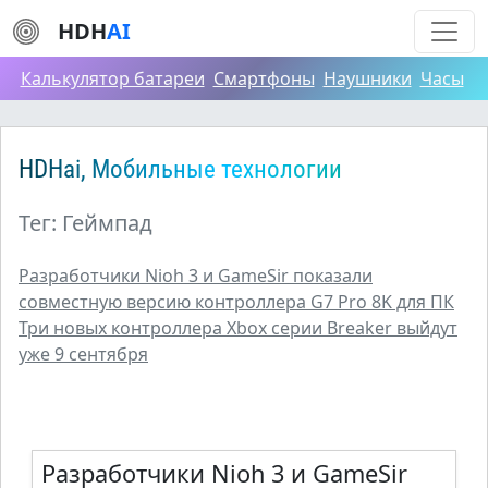
HDH
AI
Калькулятор батареи
Смартфоны
Наушники
Часы
HDHai, Мобильные технологии
Тег: Геймпад
Разработчики Nioh 3 и GameSir показали
совместную версию контроллера G7 Pro 8K для ПК
Три новых контроллера Xbox серии Breaker выйдут
уже 9 сентября
Разработчики Nioh 3 и GameSir