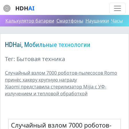
HDH
AI
Калькулятор батареи
Смартфоны
Наушники
Часы
HDHai, Мобильные технологии
Тег: Бытовая техника
Случайный взлом 7000 роботов-пылесосов Romo
принёс хакеру крупную награду
Xiaomi представила стерилизатор Mijia с УФ-
излучением и тепловой обработкой
Случайный взлом 7000 роботов-